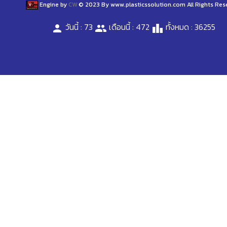
Engine by
CW
© 2023 By www.plasticssolution.com All Rights Res
วันนี้ : 73
เดือนนี้ : 472
ทั้งหมด : 36255
person
people
leaderboard